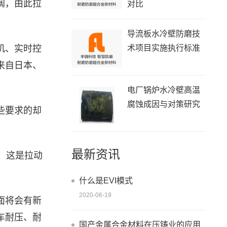
阔，由此拉
对比
导流板水冷壁防磨技
机、实时控
术项目实施执行标准
来自日本、
电厂锅炉水冷壁高温
腐蚀成因与对策研究
些要求的却
最新资讯
，这是拉动
什么是EVI模式
2020-06-19
面将会有新
车耐压、耐
国产金属合金材料在压铸业的应用